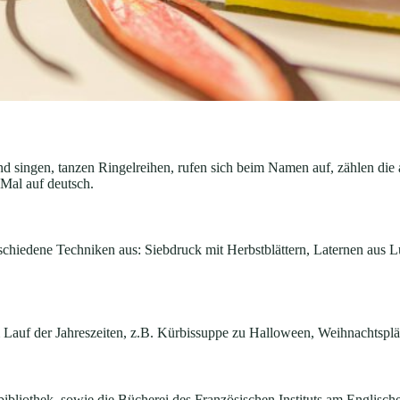
nd singen, tanzen Ringelreihen, rufen sich beim Namen auf, zählen d
 Mal auf deutsch.
iedene Techniken aus: Siebdruck mit Herbstblättern, Laternen aus Luft
 Lauf der Jahreszeiten, z.B. Kürbissuppe zu Halloween, Weihnachtspl
bibliothek, sowie die Bücherei des Französischen Instituts am Englisc